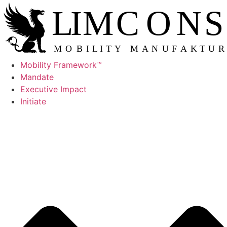
Skip
L
IMCONS
to
content
M
OBILITY MANUFAKTUR
Mobility Framework™
Mandate
Executive Impact
Initiate