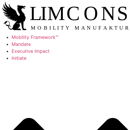
Skip
L
IMCONS
to
content
M
OBILITY MANUFAKTUR
Mobility Framework™
Mandate
Executive Impact
Initiate